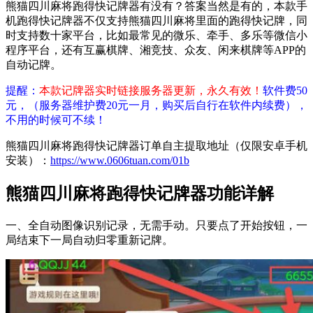
熊猫四川麻将跑得快记牌器有没有？答案当然是有的，本款手
机跑得快记牌器不仅支持熊猫四川麻将里面的跑得快记牌，同
时支持数十家平台，比如最常见的微乐、牵手、多乐等微信小
程序平台，还有互赢棋牌、湘竞技、众友、闲来棋牌等APP的
自动记牌。
提醒：
本款记牌器实时链接服务器更新，永久有效！
软件费50
元，（服务器维护费20元一月，购买后自行在软件内续费），
不用的时候可不续！
熊猫四川麻将跑得快记牌器订单自主提取地址（仅限安卓手机
安装）：
https://www.0606tuan.com/01b
熊猫四川麻将跑得快记牌器功能详解
一、全自动图像识别记录，无需手动。只要点了开始按钮，一
局结束下一局自动归零重新记牌。