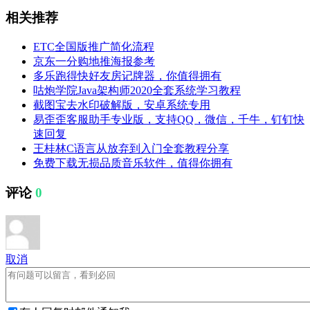
相关推荐
ETC全国版推广简化流程
京东一分购地推海报参考
多乐跑得快好友房记牌器，你值得拥有
咕炮学院Java架构师2020全套系统学习教程
截图宝去水印破解版，安卓系统专用
易歪歪客服助手专业版，支持QQ，微信，千牛，钉钉快
速回复
王桂林C语言从放弃到入门全套教程分享
免费下载无损品质音乐软件，值得你拥有
评论
0
取消