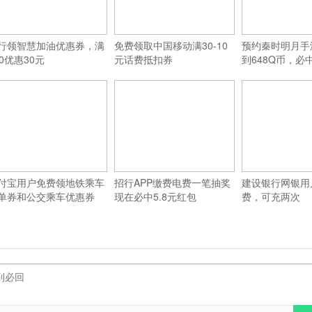
行领智慧加油优惠券，满
免费领取中国移动满30-10
预约秦时明月手
00优惠30元
元话费抵扣券
到648Q币，必
付宝用户免费领地铁乘车
招行APP缴费电费一笔抽奖
建设银行网银用户
单券和公交乘车优惠券
现在必中5.8元红包
费，可充两次