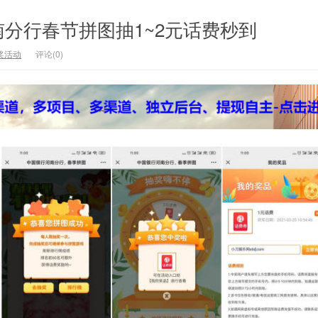
分行春节拼图抽1~2元话费秒到
奖活动
评论(0)