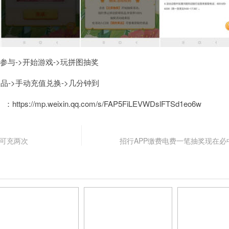
即参与->开始游戏->玩拼图抽奖
品->手动充值兑换->几分钟到
//mp.weixin.qq.com/s/FAP5FiLEVWDslFTSd1eo6w
，可充两次
招行APP缴费电费一笔抽奖现在必中